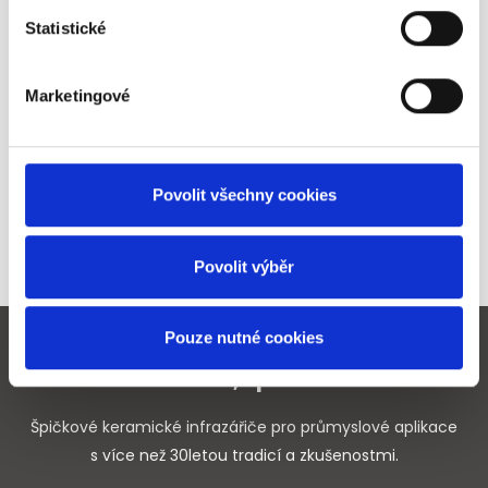
Statistické
Pro více informací nám
neváhejte zavolat.
Marketingové
Povolit všechny cookies
+420 548 212 578
Povolit výběr
Pouze nutné cookies
CALIBRO, spol. s r.o.
Špičkové keramické infrazářiče pro průmyslové aplikace
s více než 30letou tradicí a zkušenostmi.