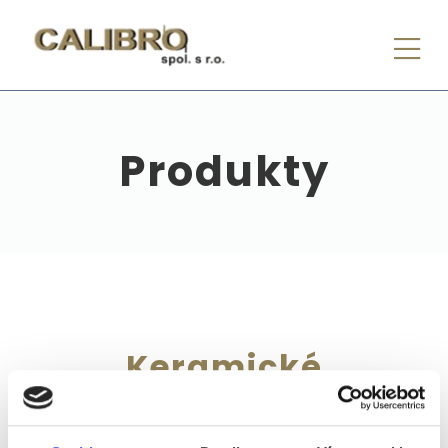
Produkty
Keramické
infrazářiče