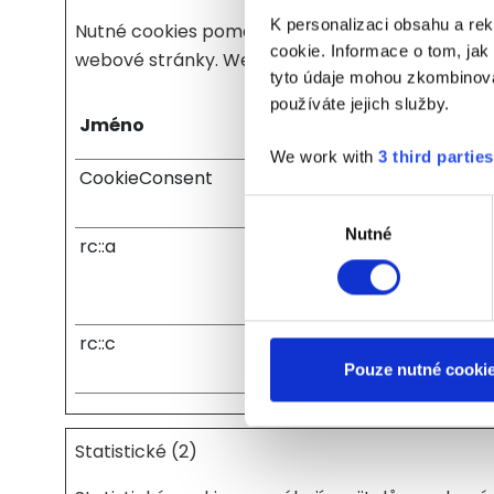
K personalizaci obsahu a re
Nutné cookies pomáhají, aby byla webová stránk
cookie. Informace o tom, jak
webové stránky. Webová stránka nemůže správn
tyto údaje mohou zkombinovat
používáte jejich služby.
Jméno
Poskytovatel
We work with
3 third parties
CookieConsent
www.calibro.cz
Výběr
Nutné
souhlasu
rc::a
Google
rc::c
Google
Pouze nutné cooki
Statistické (2)