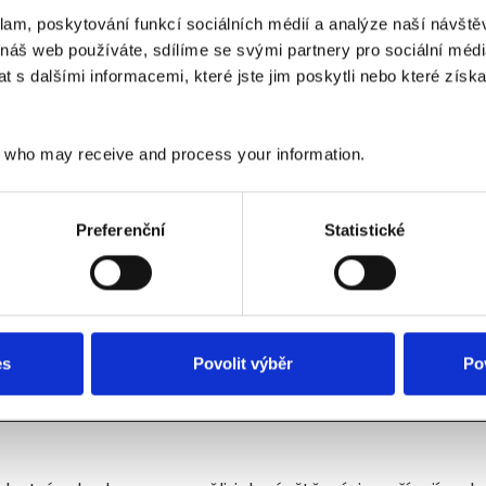
klam, poskytování funkcí sociálních médií a analýze naší návšt
a použitelná tak, že umožní základní funkce jako navig
 náš web používáte, sdílíme se svými partnery pro sociální média
ě fungovat bez těchto cookies.
 s dalšími informacemi, které jste jim poskytli nebo které získa
Účel
who may receive and process your information.
Stores the user's cookie consent state for 
current domain
Preferenční
Statistické
This cookie is used to distinguish between
and bots. This is beneficial for the website, 
to make valid reports on the use of their we
This cookie is used to distinguish between
and bots.
es
Povolit výběr
Po