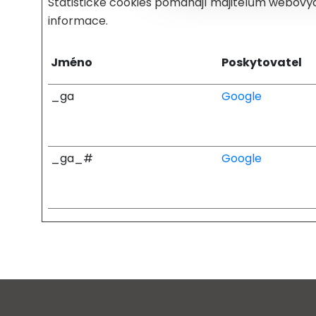
Statistické cookies pomáhají majitelům webových
informace.
Jméno
Poskytovatel
_ga
Google
_ga_#
Google