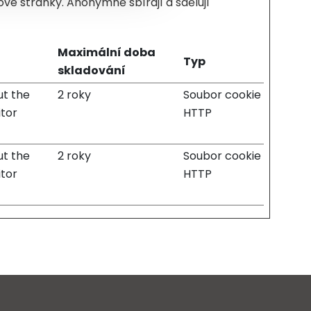
vé stránky. Anonymně sbírají a sdělují
Maximální doba
Typ
skladování
ut the
2 roky
Soubor cookie
itor
HTTP
ut the
2 roky
Soubor cookie
itor
HTTP