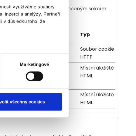
ěvnosti využíváme soubory
ace stránky a přístup k zabezpečeným sekcím
, inzerci a analýzy. Partneři
li v důsledku toho, že
Maximální doba
Typ
skladování
the
1 rok
Soubor cookie
HTTP
Marketingové
 humans
Trvalé
Místní úložiště
in order
HTML
bsite.
 humans
Relace
Místní úložiště
HTML
volit všechny cookies